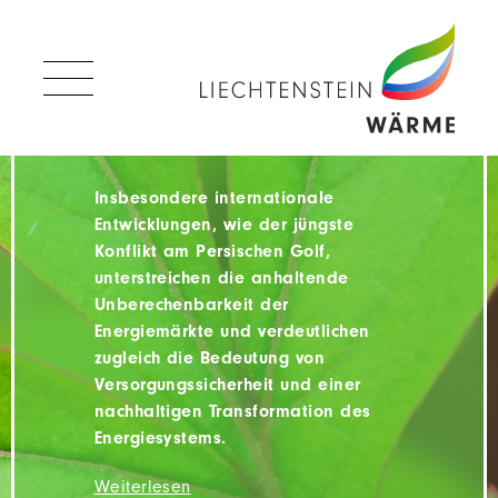
erfolgreiches Geschäftsjahr 2025
Zum Inhalt springen
zurück, das trotz geopolitischer
Zur Navigation springen
Unsicherheiten und volatiler
Energiemärkte im Zeichen der
konsequenten Umsetzung der
Energiestrategie 2030 stand.
Insbesondere internationale
Entwicklungen, wie der jüngste
Konflikt am Persischen Golf,
unterstreichen die anhaltende
Unternehmen
Unberechenbarkeit der
Energiemärkte und verdeutlichen
Produkte & Dienstleistungen
Aktuelles
zugleich die Bedeutung von
Versorgungssicherheit und einer
Corporate Governance
Downloads
Angebot
nachhaltigen Transformation des
Energiesystems.
Zahlen & Fakten
Erdgas
Kontakt & Anfahrt
Weiterlesen